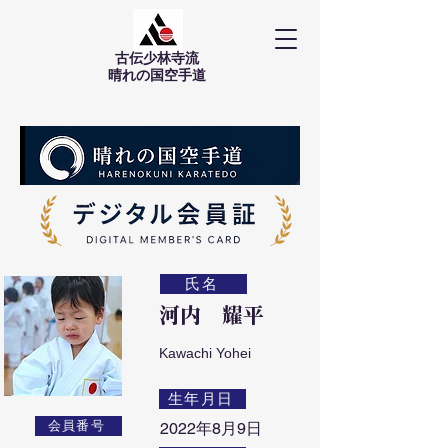
古伝少林寺流
​晴れの国空手道
氏名
河内 耀平
Kawachi Yohei
生年月日
会員番号
2022年8月9日