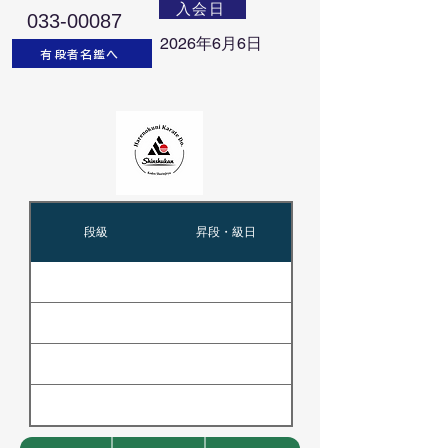
入会日
033-00087
2026年6月6日
有段者名鑑へ
段級
昇段・級日