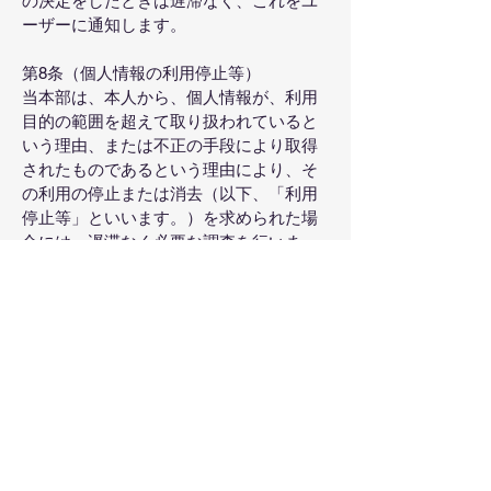
の決定をしたときは遅滞なく、これをユ
ーザーに通知します。
第8条（個人情報の利用停止等）
当本部は、本人から、個人情報が、利用
目的の範囲を超えて取り扱われていると
いう理由、または不正の手段により取得
されたものであるという理由により、そ
の利用の停止または消去（以下、「利用
停止等」といいます。）を求められた場
合には、遅滞なく必要な調査を行いま
す。
前項の調査結果に基づき、その請求に応
じる必要があると判断した場合には、遅
滞なく、当該個人情報の利用停止等を行
います。
当本部は、前項の規定に基づき利用停止
等を行った場合、または利用停止等を行
わない旨の決定をしたときは、遅滞な
く、これをユーザーに通知します。
前2項にかかわらず、利用停止等に多額の