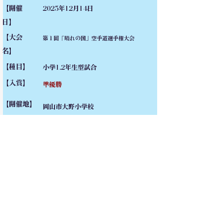
【開催
2025年12月14日
日】
【大会
第１回「晴れの国」空手道選手権大会
名】
【種目】
小学1.2年生型試合
【入賞】
準優勝
【開催地】
岡山市大野小学校
【動画】
お問い合わせ・無料体験申し込み
お電話で直接お問い合わせ
090-7376-4390
難波まで