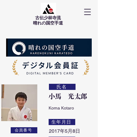
古伝少林寺流
​晴れの国空手道
氏名
小馬 光太郎
Koma Kotaro
生年月日
会員番号
2017年5月8日