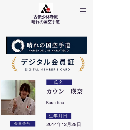
古伝少林寺流
​晴れの国空手道
氏名
カウン 瑛奈
Kaun Ena
生年月日
会員番号
2014年12月28日