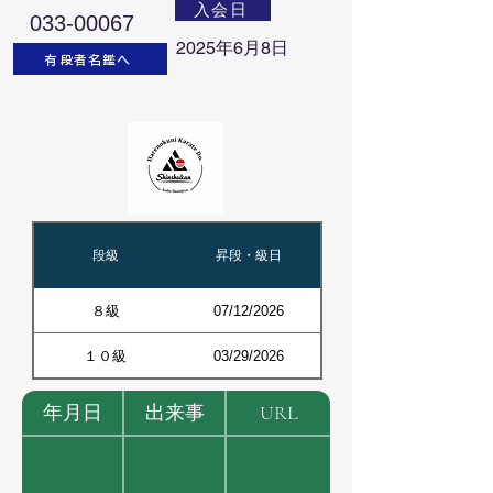
入会日
033-00067
2025年6月8日
有段者名鑑へ
段級
昇段・級日
８級
07/12/2026
１０級
03/29/2026
年月日
出来事
URL