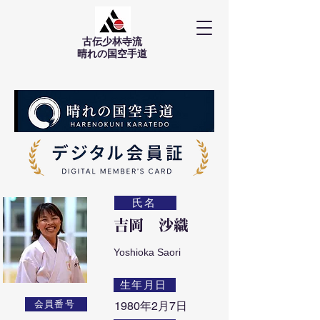
古伝少林寺流
​晴れの国空手道
氏名
吉岡 沙織
Yoshioka Saori
生年月日
会員番号
1980年2月7日