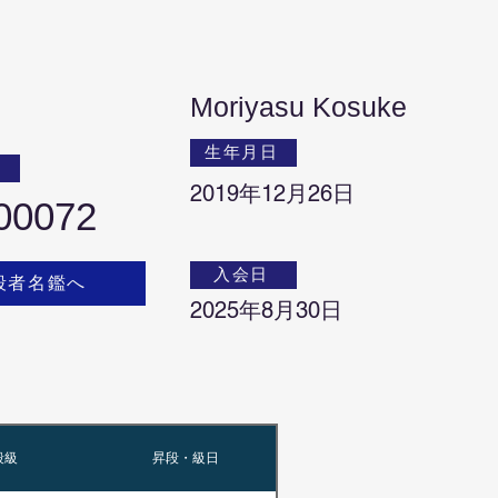
Moriyasu Kosuke
生年月日
号
2019年12月26日
00072
入会日
段者名鑑へ
2025年8月30日
段級
昇段・級日