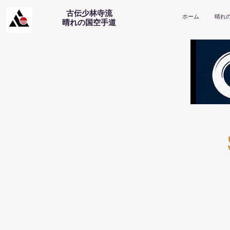
古伝少林寺流
ホーム
晴れ
​晴れの国空手道