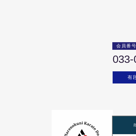
会員番
033-
有