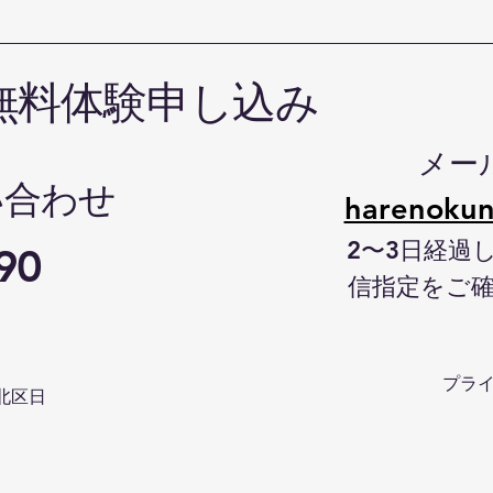
無料体験申し込み
メー
い合わせ
harenokun
2〜3日経過
90
信指定をご
プラ
北区日