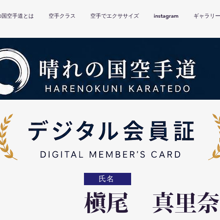
の国空手道とは
空手クラス
空手でエクササイズ
instagram
ギャラリ
氏名
槇尾 真里奈