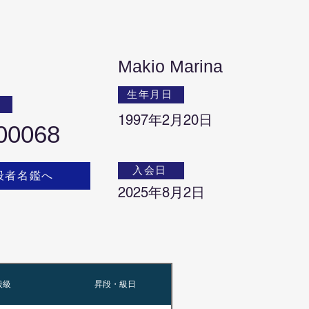
Makio Marina
生年月日
号
1997年2月20日
00068
入会日
段者名鑑へ
2025年8月2日
段級
昇段・級日