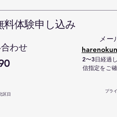
無料体験申し込み
メー
い合わせ
harenokun
2〜3日経過
90
信指定をご
プラ
北区日