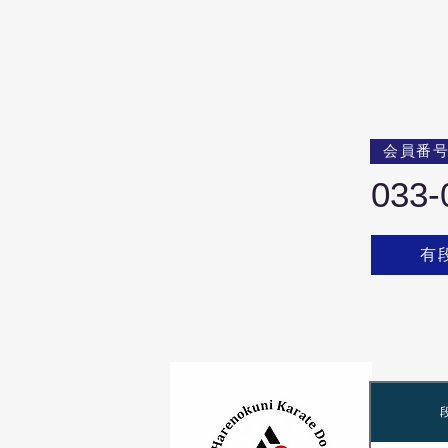
会員番
033-
有