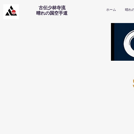
古伝少林寺流
ホーム
晴れ
​晴れの国空手道