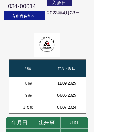
入会日
034-00014
2023年4月23日
有段者名鑑へ
段級
昇段・級日
８級
11/09/2025
９級
04/06/2025
１０級
04/07/2024
年月日
出来事
URL