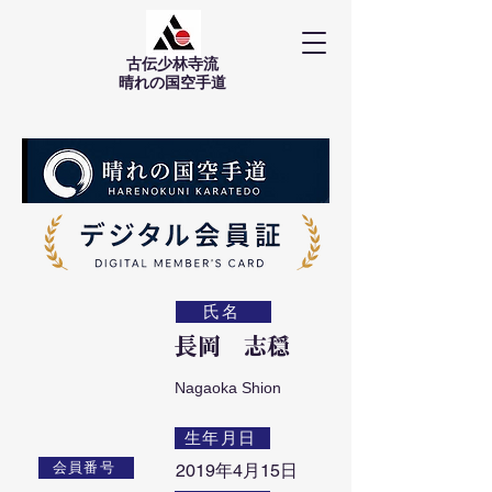
古伝少林寺流
​晴れの国空手道
氏名
長岡 志穏
Nagaoka Shion
生年月日
会員番号
2019年4月15日