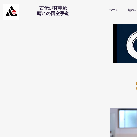
古伝少林寺流
ホーム
晴れ
​晴れの国空手道