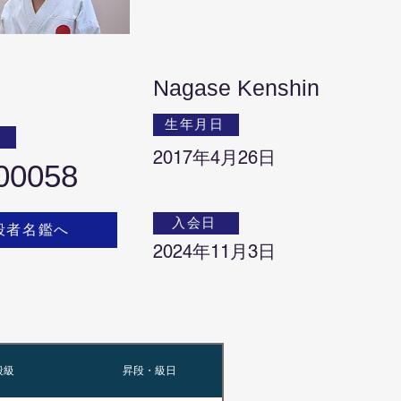
Nagase Kenshin
生年月日
号
2017年4月26日
00058
入会日
段者名鑑へ
2024年11月3日
段級
昇段・級日