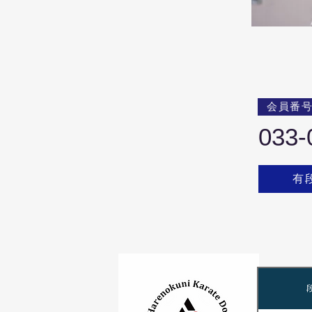
会員番
033-
有