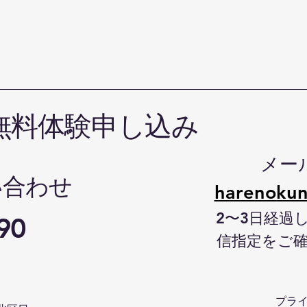
無料体験申し込み
メー
い合わせ
harenokun
2〜3日経過
90
信指定をご
プラ