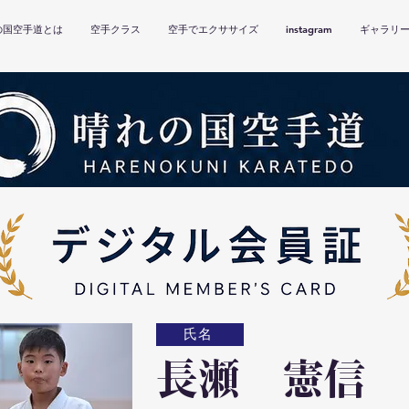
の国空手道とは
空手クラス
空手でエクササイズ
instagram
ギャラリ
氏名
長瀬 憲信