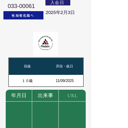
入会日
033-00061
2025年2月3日
有段者名鑑へ
段級
昇段・級日
１０級
11/09/2025
年月日
出来事
URL