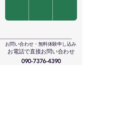
お問い合わせ・無料体験申し込み
お電話で直接お問い合わせ
090-7376-4390
難波まで
晴れの国本部道場、岡山県岡山市北
区日吉町13-1
メールでお問い合わせ
harenokunikaratedo@gmail.com
2〜3日経過しても返事が来ない場合は受