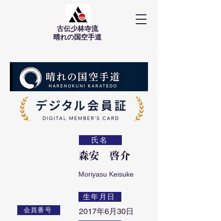
古伝少林寺流
​晴れの国空手道
氏名
森安 啓介
Moriyasu Keisuke
生年月日
会員番号
2017年6月30日