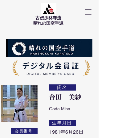
古伝少林寺流
​晴れの国空手道
氏名
合田 美紗
Goda Misa
生年月日
会員番号
1981年6月26日