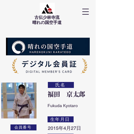
古伝少林寺流
​晴れの国空手道
氏名
福田 京太郎
Fukuda Kyotaro
生年月日
会員番号
2015年4月27日