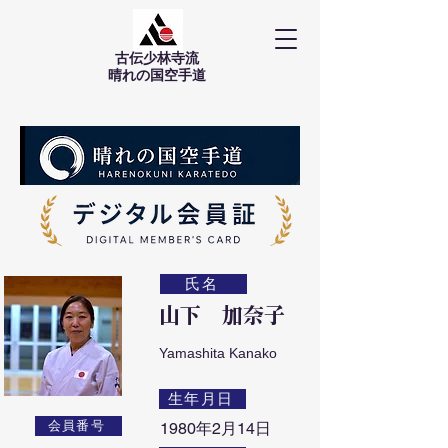
古伝少林寺流
​晴れの国空手道
氏名
山下 加奈子
Yamashita Kanako
生年月日
会員番号
1980年2月14日