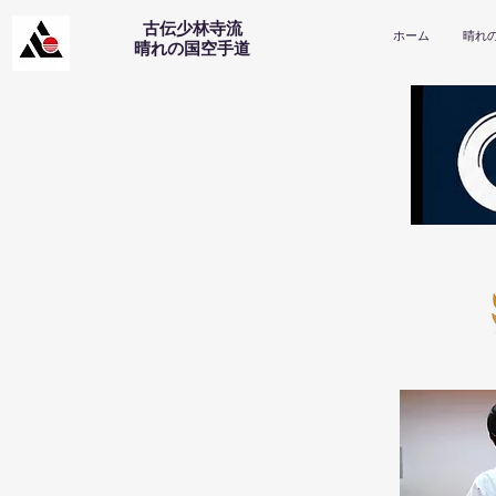
古伝少林寺流
ホーム
晴れ
​晴れの国空手道