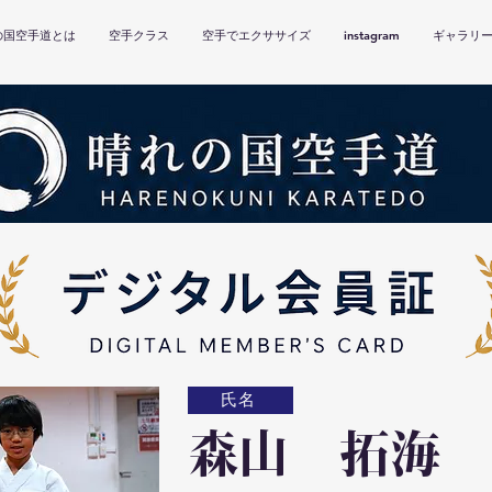
の国空手道とは
空手クラス
空手でエクササイズ
instagram
ギャラリ
氏名
森山 拓海