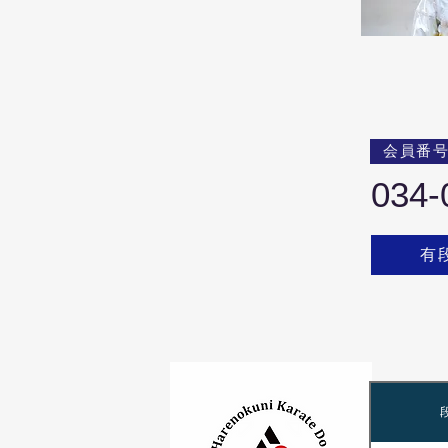
会員番
034-
有