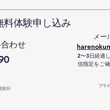
無料体験申し込み
メー
い合わせ
harenokun
2〜3日経過
90
信指定をご
プラ
北区日