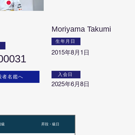
Moriyama Takumi
生年月日
号
2015年8月1日
00031
入会日
段者名鑑へ
2025年6月8日
段級
昇段・級日