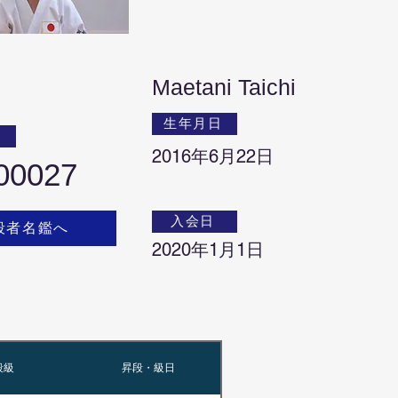
Maetani Taichi
生年月日
号
2016年6月22日
00027
入会日
段者名鑑へ
2020年1月1日
段級
昇段・級日