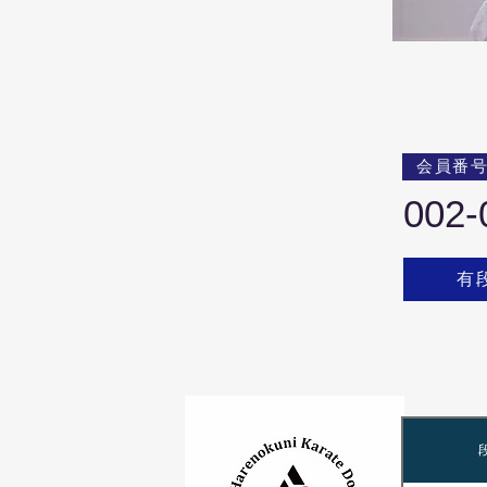
会員番
002-
有