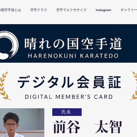
の国空手道とは
空手クラス
空手でエクササイズ
instagram
ギャラリ
氏名
前谷 太智