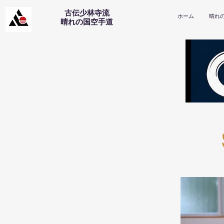
古伝少林寺流
ホーム
晴れ
​晴れの国空手道