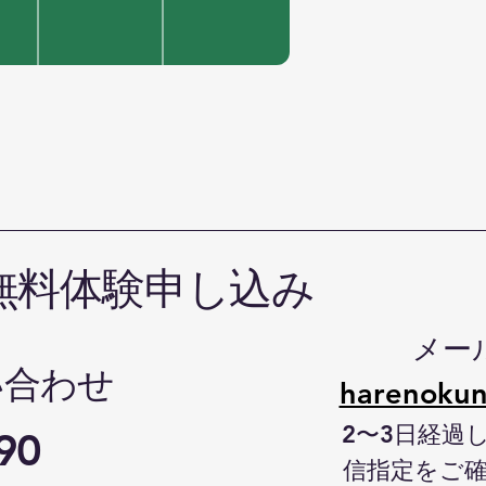
無料体験申し込み
メー
い合わせ
harenokun
2〜3日経過
90
信指定をご