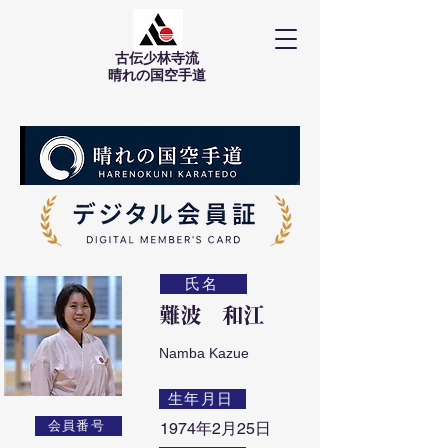
古伝少林寺流
​晴れの国空手道
氏名
難波 和江
Namba Kazue
生年月日
会員番号
1974年2月25日