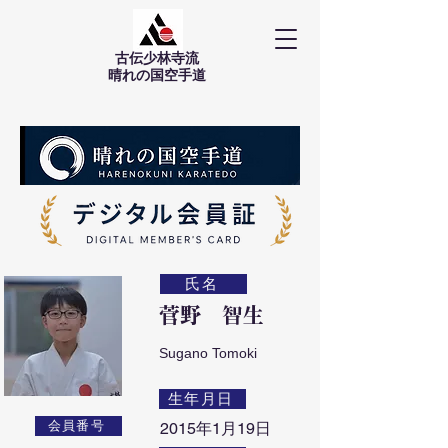
古伝少林寺流
​晴れの国空手道
氏名
菅野 智生
Sugano Tomoki
生年月日
会員番号
2015年1月19日