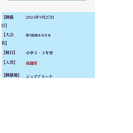
【開催
2024年9月27日
日】
【大会
第9回滴水全日本
名】
【種目】
小学３・４年型
【入賞】
敢闘賞
【開催地】
ジップアリーナ
【動画】
お問い合わせ・無料体験申し込み
お電話で直接お問い合わせ
090-7376-4390