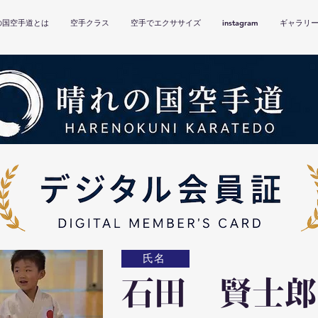
の国空手道とは
空手クラス
空手でエクササイズ
instagram
ギャラリ
氏名
石田 賢士郎