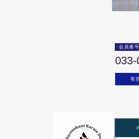
会員番
033-
有