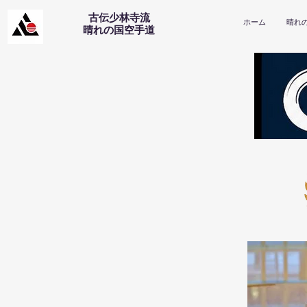
古伝少林寺流
ホーム
晴れ
​晴れの国空手道