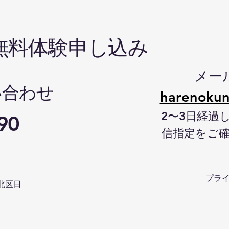
無料体験申し込み
メー
い合わせ
harenokun
2〜3日経過
90
信指定をご
プラ
北区日