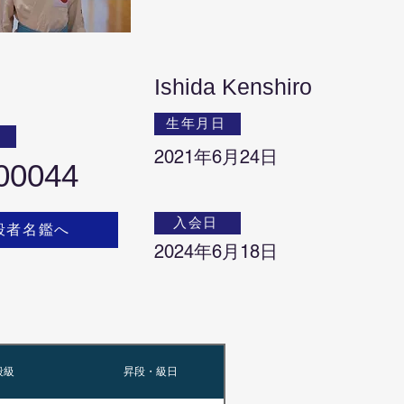
Ishida Kenshiro
生年月日
号
2021年6月24日
00044
入会日
段者名鑑へ
2024年6月18日
段級
昇段・級日