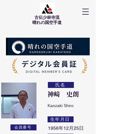
古伝少林寺流
​晴れの国空手道
氏名
神﨑 史朗
Kanzaki Shiro
生年月日
会員番号
1956年12月25日