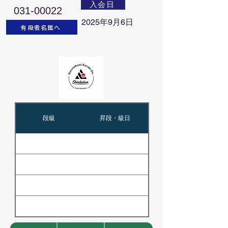
入会日
031-00022
2025年9月6日
有段者名鑑へ
段級
昇段・級日