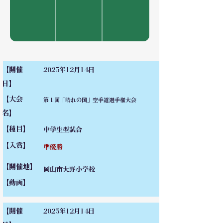
【開催
2025年12月14日
日】
【大会
第１回「晴れの国」空手道選手権大会
名】
【種目】
中学生型試合
【入賞】
準優勝
【開催地】
岡山市大野小学校
【動画】
【開催
2025年12月14日