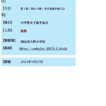
日】
【大会
第１回「晴れの国」空手道選手権大会
名】
【種目】
中学性女子組手試合
【入賞】
優勝
【開催地】
岡山市大野小学校
【動画】
https://youtu.be/4M51-L4Szik
【開催
2024年9月27日
日】
【大会
第9回滴水全日本
名】
【種目】
小学5・6年女子組手
【入賞】
優勝