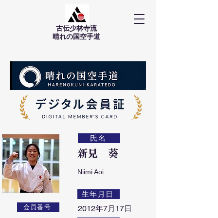
古伝少林寺流
​晴れの国空手道
氏名
新見 葵
Niimi Aoi
生年月日
会員番号
2012年7月17日