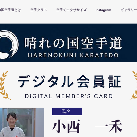
の国空手道とは
空手クラス
空手でエクササイズ
instagram
ギャラリ
氏名
小西 一禾