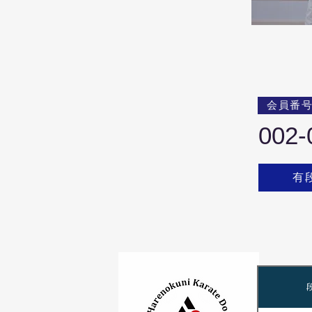
会員番
002-
有