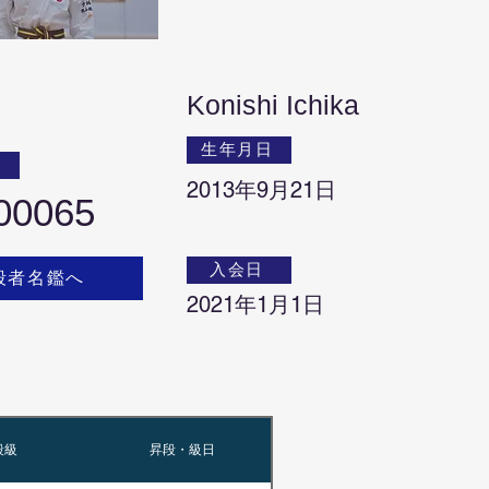
Konishi Ichika
生年月日
号
2013年9月21日
00065
入会日
段者名鑑へ
2021年1月1日
段級
昇段・級日