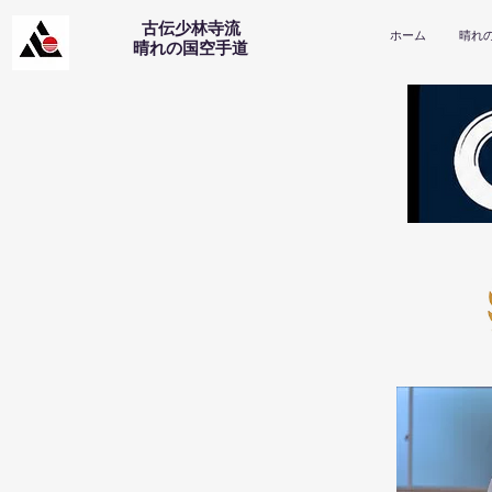
古伝少林寺流
ホーム
晴れ
​晴れの国空手道