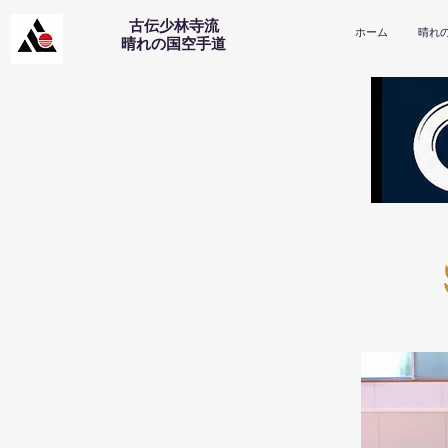
古伝少林寺流
ホーム
晴れ
​晴れの国空手道