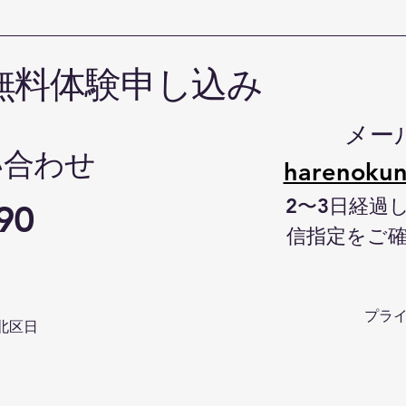
無料体験申し込み
メー
い合わせ
harenokun
2〜3日経過
90
信指定をご
プラ
北区日