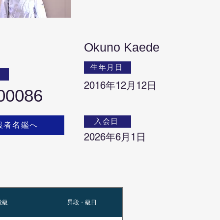
Okuno Kaede
生年月日
号
2016年12月12日
00086
入会日
段者名鑑へ
2026年6月1日
段級
昇段・級日