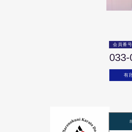
会員番
033-
有