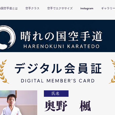
の国空手道とは
空手クラス
空手でエクササイズ
instagram
ギャラリ
氏名
奥野 楓