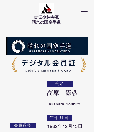
古伝少林寺流
​晴れの国空手道
氏名
髙原 憲弘
Takahara Norihiro
生年月日
会員番号
1982年12月13日