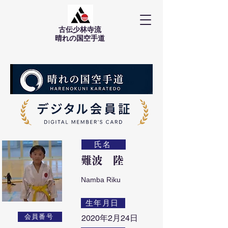
古伝少林寺流
​晴れの国空手道
氏名
難波 陸
Namba Riku
生年月日
会員番号
2020年2月24日