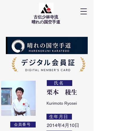
古伝少林寺流
​晴れの国空手道
氏名
栗本 稜生
Kurimoto Ryosei
生年月日
会員番号
2014年4月10日