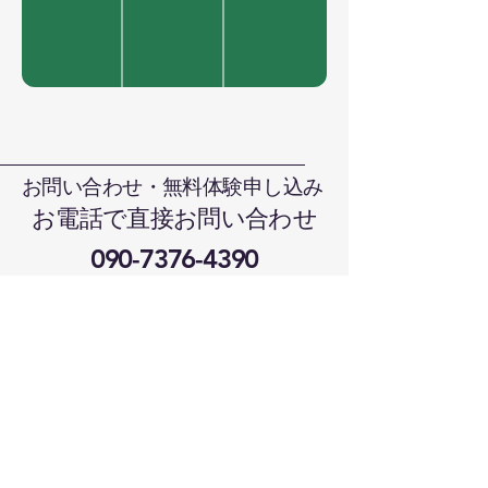
お問い合わせ・無料体験申し込み
お電話で直接お問い合わせ
090-7376-4390
難波まで
晴れの国本部道場、岡山県岡山市北
区日吉町13-1
メールでお問い合わせ
harenokunikaratedo@gmail.com
2〜3日経過しても返事が来ない場合は受