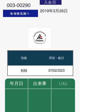
入会日
003-00290
2019年3月26日
有段者名鑑へ
段級
昇段・級日
初段
07/02/2023
年月日
出来事
URL