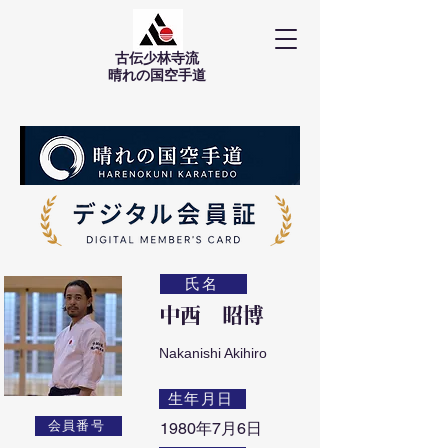
古伝少林寺流
​晴れの国空手道
氏名
中西 昭博
Nakanishi Akihiro
生年月日
会員番号
1980年7月6日