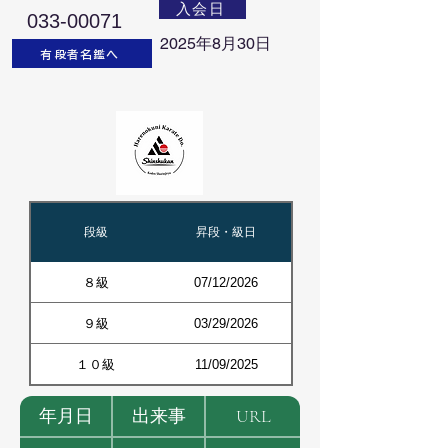
入会日
033-00071
2025年8月30日
有段者名鑑へ
段級
昇段・級日
８級
07/12/2026
９級
03/29/2026
１０級
11/09/2025
年月日
出来事
URL