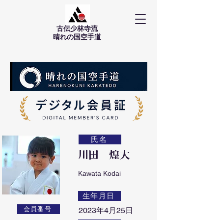
古伝少林寺流
​晴れの国空手道
氏名
川田 煌大
Kawata Kodai
生年月日
会員番号
2023年4月25日