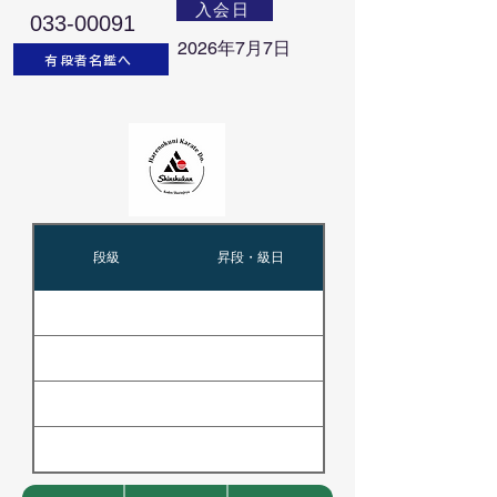
入会日
033-00091
2026年7月7日
有段者名鑑へ
段級
昇段・級日