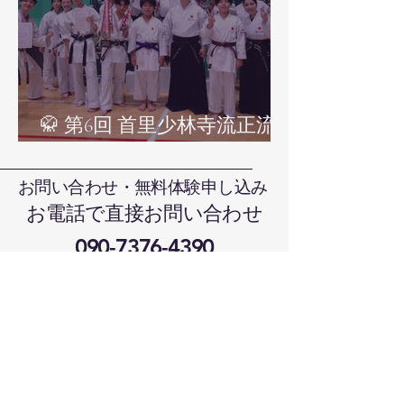
🥋 第6回 首里少林寺流正流
舘 春季空手道大会（組手）
お問い合わせ・無料体験申し込み
お電話で直接お問い合わせ
090-7376-4390
難波まで
晴れの国本部道場、岡山県岡山市北
区日吉町13-1
メールでお問い合わせ