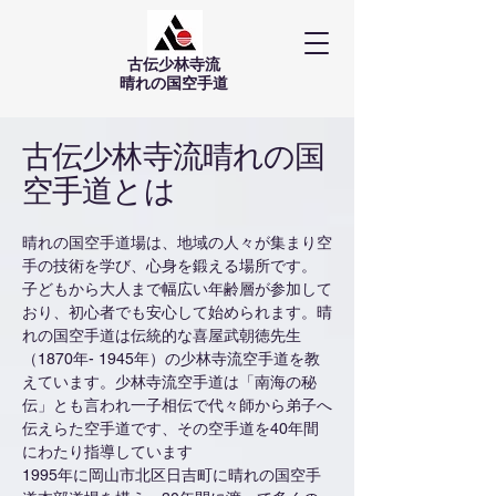
古伝少林寺流
​晴れの国空手道
古伝少林寺流晴れの国
空手道とは
晴れの国空手道場は、地域の人々が集まり空
手の技術を学び、心身を鍛える場所です。
子どもから大人まで幅広い年齢層が参加して
おり、初心者でも安心して始められます。晴
れの国空手道は伝統的な喜屋武朝徳先生
（1870年- 1945年）の少林寺流空手道を教
えています。少林寺流空手道は「南海の秘
伝」とも言われ一子相伝で代々師から弟子へ
伝えらた空手道です、その空手道を40年間
にわたり指導しています
1995年に岡山市北区日吉町に晴れの国空手