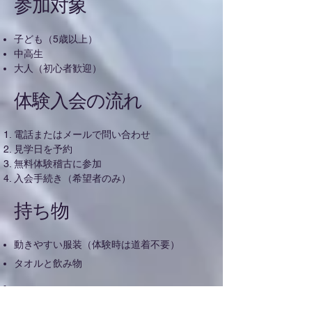
参加対象
子ども（5歳以上）
中高生
大人（初心者歓迎）
体験入会の流れ
電話またはメールで問い合わせ
見学日を予約
無料体験稽古に参加
入会手続き（希望者のみ）
持ち物
動きやすい服装（体験時は道着不要）
タオルと飲み物
料金