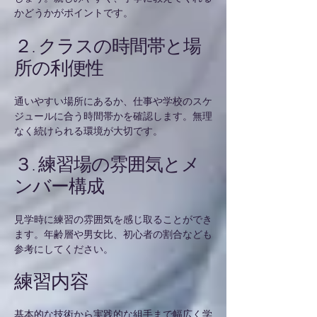
かどうかがポイントです。
２. クラスの時間帯と場
所の利便性
通いやすい場所にあるか、仕事や学校のスケ
ジュールに合う時間帯かを確認します。無理
なく続けられる環境が大切です。
３. 練習場の雰囲気とメ
ンバー構成
見学時に練習の雰囲気を感じ取ることができ
ます。年齢層や男女比、初心者の割合なども
参考にしてください。
練習内容
基本的な技術から実践的な組手まで幅広く学