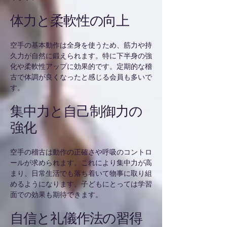
体力と柔軟性の向上
空手の基本動作は全身を使うため、筋力や持
久力が自然に鍛えられます。特に下半身の強
化や柔軟性アップに効果的です。定期的な稽
古で体調が良くなったと感じる会員も多いで
す。
集中力と自己制御力の
強化
空手の稽古は動作の正確さや呼吸のコントロ
ールが求められます。これにより集中力が高
まり、日常生活でも落ち着いて物事に取り組
めるようになります。子どもにとっては学習
面での効果も期待できます。
自信と礼儀作法の習得