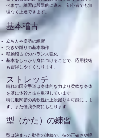
べます。練習は段階的に進み、初心者でも無
理なく上達できます。
基本稽古
立ち方や姿勢の練習
突きや蹴りの基本動作
移動稽古でのバランス強化
基本をしっかり身につけることで、応用技術
も習得しやすくなります。
ストレッチ
晴れの国空手道は身体的な力より柔軟な身体
を基に体幹と技を重視しています
特に股関節の柔軟性は上段蹴りを可能にしま
す、また怪我予防にもなります
型（かた）の練習
型は決まった動作の連続で、技の正確さや呼