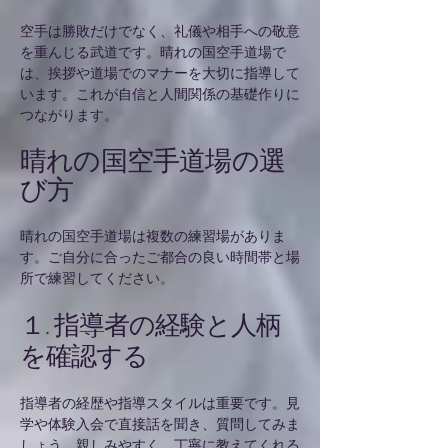
空手は勝敗だけでなく、礼儀や相手への敬意
を重んじる武道です。晴れの国空手道場で
は、挨拶や道場でのマナーを大切に指導して
います。これが自信と人間関係の基礎作りに
つながります。
晴れの国空手道場の選
び方
晴れの国空手道場は複数の練習場がありま
す。ご自分に合ったご都合の良い時間帯と場
所で練習してください。
１. 指導者の経験と人柄
を確認する
指導者の経歴や指導スタイルは重要です。見
学や体験入会で直接話を聞き、質問してみま
しょう。親しみやすく、丁寧に教えてくれる