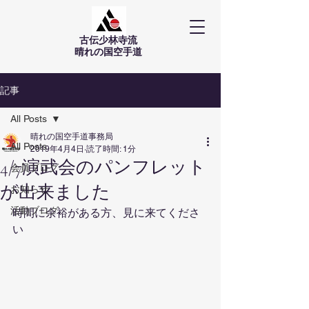
古伝少林寺流
​晴れの国空手道
記事
All Posts
晴れの国空手道事務局
All Posts
2019年4月4日
読了時間: 1分
4/7演武会のパンフレット
会員ブログ
が出来ました
お知らせ
活動ブログ
時間に余裕がある方、見に来てくださ
い