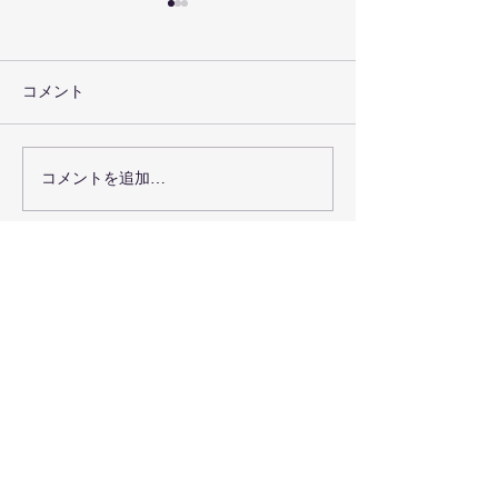
コメント
お盆の休みにつ
コメントを追加…
グローブキーフォルダー
が出来ました
お問い合わせ・無料体験申し込み
お電話で直接お問い合わせ
090-7376-4390
難波まで
晴れの国本部道場、岡山県岡山市北
区日吉町13-1