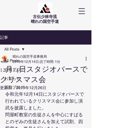
古伝少林寺流
​晴れの国空手道
記事
All Posts
晴れの国空手道事務局
All Posts
2019年12月14日
読了時間: 1分
12月14日スタジオバースで
会員ブログ
クリスマス会
お知らせ
活動ブログ
更新日：
2019年12月26日
令和元年12月14日にスタジオバースで
行われているクリスマス会に参加し演
武を披露しました。
問屋町教室の生徒さんを中心にすばる
とのぞみの生徒さんを加えて試割、四