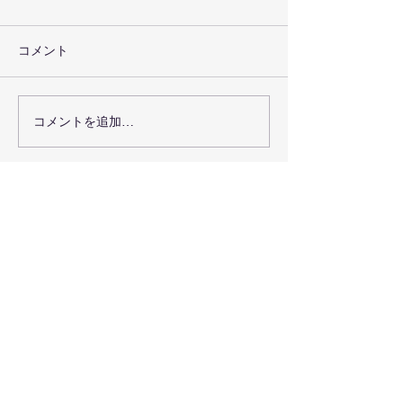
コメント
ドイツ訪問報告
コメントを追加…
令和８年３月卒
た
お問い合わせ・無料体験申し込み
お電話で直接お問い合わせ
090-7376-4390
難波まで
晴れの国本部道場、岡山県岡山市北
区日吉町13-1