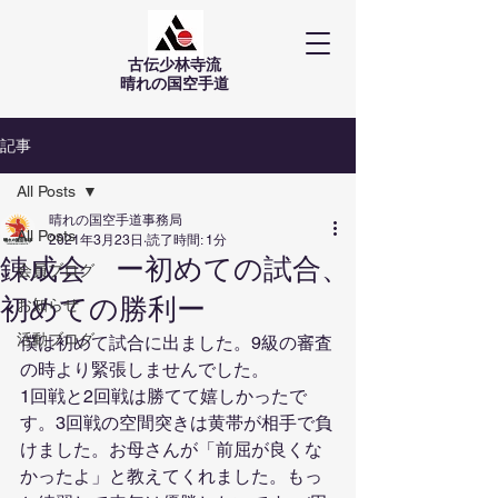
古伝少林寺流
​晴れの国空手道
記事
All Posts
晴れの国空手道事務局
All Posts
2021年3月23日
読了時間: 1分
錬成会 ー初めての試合、
会員ブログ
初めての勝利ー
お知らせ
活動ブログ
僕は初めて試合に出ました。9級の審査
の時より緊張しませんでした。
1回戦と2回戦は勝てて嬉しかったで
す。3回戦の空間突きは黄帯が相手で負
けました。お母さんが「前屈が良くな
かったよ」と教えてくれました。もっ