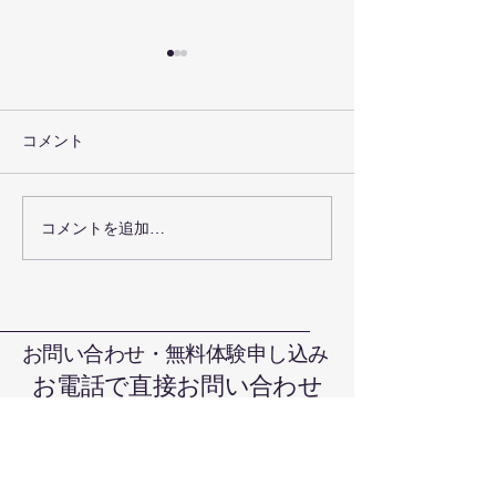
コメント
お盆の休みにつ
コメントを追加…
グローブキーフォルダー
が出来ました
お問い合わせ・無料体験申し込み
お電話で直接お問い合わせ
090-7376-4390
難波まで
晴れの国本部道場、岡山県岡山市北