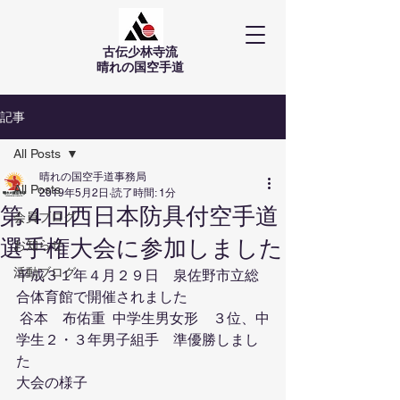
古伝少林寺流
​晴れの国空手道
記事
All Posts
晴れの国空手道事務局
All Posts
2019年5月2日
読了時間: 1分
第４回西日本防具付空手道
会員ブログ
選手権大会に参加しました
お知らせ
活動ブログ
平成３１年４月２９日　泉佐野市立総
合体育館で開催されました
 谷本　布佑重  中学生男女形　３位、中
学生２・３年男子組手　準優勝しまし
た
大会の様子