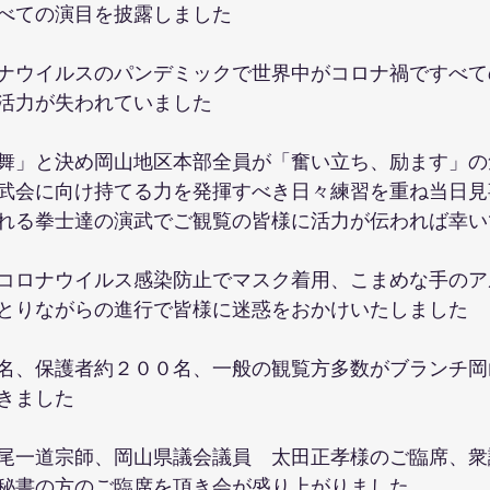
べての演目を披露しました
ナウイルスのパンデミックで世界中がコロナ禍ですべて
活力が失われていました
舞」と決め岡山地区本部全員が「奮い立ち、励ます」の
武会に向け持てる力を発揮すべき日々練習を重ね当日見
れる拳士達の演武でご観覧の皆様に活力が伝われば幸い
コロナウイルス感染防止でマスク着用、こまめな手のア
とりながらの進行で皆様に迷惑をおかけいたしました
名、保護者約２００名、一般の観覧方多数がブランチ岡
きました
尾一道宗師、岡山県議会議員　太田正孝様のご臨席、衆
秘書の方のご臨席を頂き会が盛り上がりました、