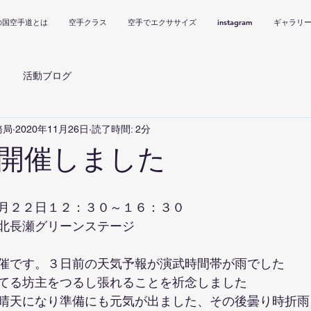
の国空手道とは
空手クラス
空手でエクササイズ
instagram
ギャラリ
活動ブログ
務局
2020年11月26日
読了時間: 2分
開催しました
月２２日１２：３０～１６：３０
北長瀬グリーンステージ
催です。３日前の天気予報が演武時間帯が雨でした
てる坊主をつるし張れることを祈念しました
晴天になり準備にも元気が出ました、その後曇り時折雨