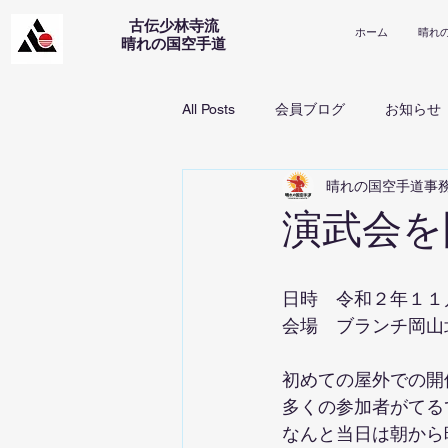
古伝少林寺流
ホーム
晴れ
​晴れの国空手道
All Posts
会員ブログ
お知らせ
晴れの国空手道事
演武会を
日時　令和２年１１
会場　ブランチ岡山
初めての屋外での開
多くの参加者がてる
なんと当日は朝から