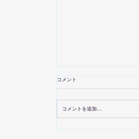
コメント
コメントを追加…
晴れの国空手道オリジナルの
グローブキーフォルダー が完