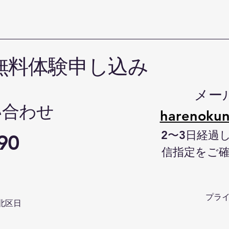
無料体験申し込み
メー
い合わせ
harenokun
2〜3日経過
90
信指定をご
プラ
北区日