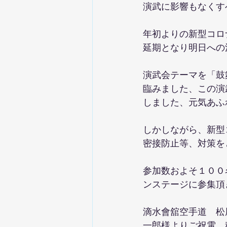
演武に影響もなくす
年初よりの新型コロ
延期となり明日への
演武会テーマを「鼓
臨みました、この演
しました、元気あふ
しかしながら、新型
密接防止等、対策を
参加数およそ１００
ンステージに参集頂
滴水會舘空手道　松
一郎様よりご祝電、