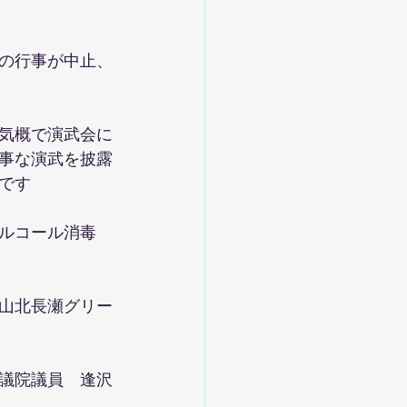
の行事が中止、
気概で演武会に
事な演武を披露
です
ルコール消毒
山北長瀬グリー
議院議員　逢沢