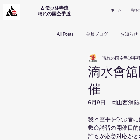
古伝少林寺流
ホーム
晴れ
​晴れの国空手道
All Posts
会員ブログ
お知らせ
晴れの国空手道事
滴水會舘
催
6月9日、岡山西消
我々空手を学ぶ者に
救命講習の開催目的
誰もが応急対応がと