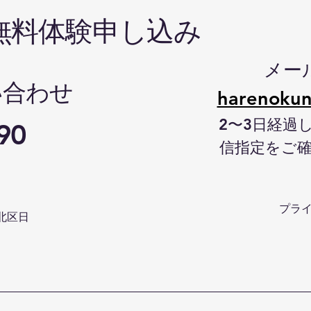
無料体験申し込み
メー
い合わせ
harenokun
2〜3日経過
90
信指定をご
プラ
北区日