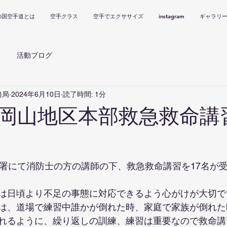
の国空手道とは
空手クラス
空手でエクササイズ
instagram
ギャラリ
活動ブログ
務局
2024年6月10日
読了時間: 1分
岡山地区本部救急救命講
防署にて消防士の方の講師の下、救急救命講習を17名が
は日頃より不足の事態に対応できるよう心がけが大切で
は、道場で練習中誰かが倒れた時、家庭で家族が倒れた
れるように、繰り返しの訓練、練習は重要なので救命講