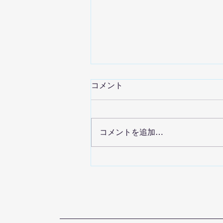
コメント
コメントを追加…
晴れの国空手道オリジナルの
グローブキーフォルダー が完
成しました