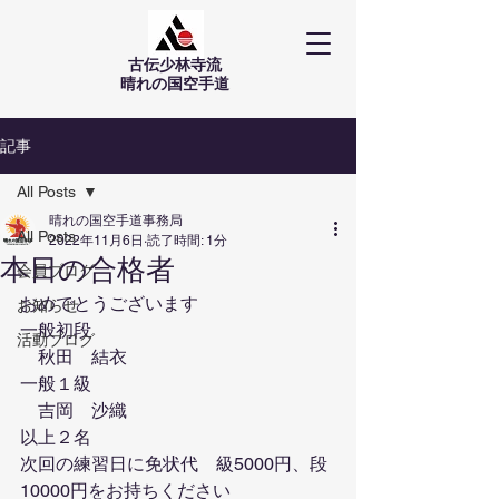
古伝少林寺流
​晴れの国空手道
記事
All Posts
晴れの国空手道事務局
All Posts
2022年11月6日
読了時間: 1分
本日の合格者
会員ブログ
おめでとうございます
お知らせ
一般初段
活動ブログ
　秋田　結衣
一般１級
　吉岡　沙織
以上２名
次回の練習日に免状代　級5000円、段
10000円をお持ちください