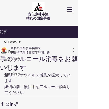
古伝少林寺流
​晴れの国空手道
記事
All Posts
晴れの国空手道事務局
All Posts
2024年7月13日
読了時間: 1分
手のアルコール消毒をお願
会員ブログ
いします
お知らせ
活動ブログ
新型コロナウイルス感染が拡大してい
ます
練習の前、後に手をアルコール消毒し
てください