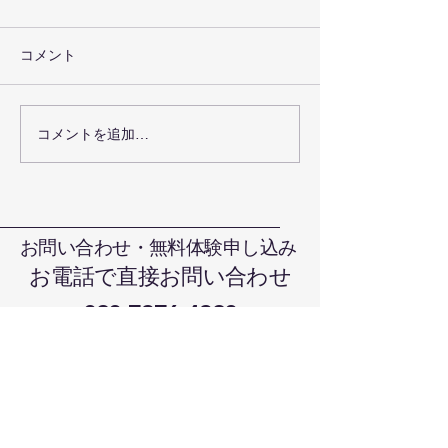
コメント
お盆の休みにつ
コメントを追加…
グローブキーフォルダー
が出来ました
お問い合わせ・無料体験申し込み
お電話で直接お問い合わせ
090-7376-4390
難波まで
晴れの国本部道場、岡山県岡山市北
区日吉町13-1