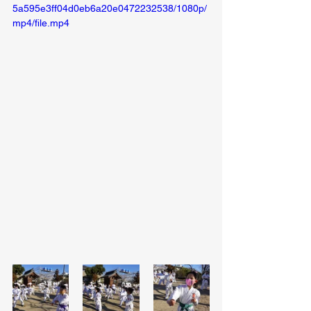
5a595e3ff04d0eb6a20e0472232538/1080p/
mp4/file.mp4