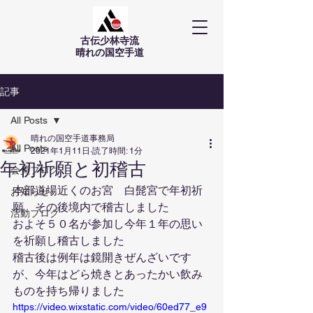
古伝少林寺流
​晴れの国空手道
記事
All Posts
晴れの国空手道事務局
All Posts
2021年1月11日
読了時間: 1分
年初祈願と初稽古
会員ブログ
本部道場近くのお宮　白髭宮で年初祈
お知らせ
願、その後境内で稽古しました
活動ブログ
およそ５０名が参加し今年１年の思い
を祈願し稽古しました
稽古後は例年は鏡開きぜんざいです
が、今年はどら焼きとあったかい飲み
ものを持ち帰りました
https://video.wixstatic.com/video/60ed77_e9