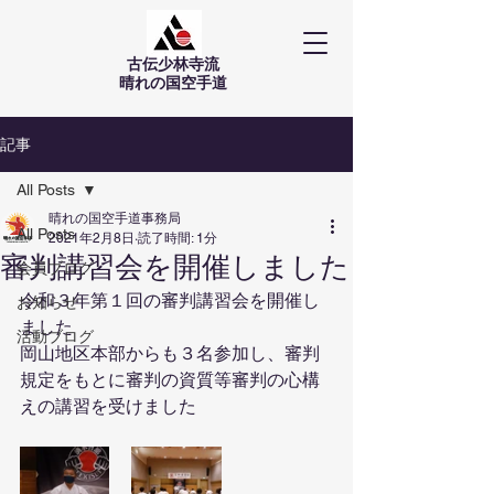
古伝少林寺流
​晴れの国空手道
記事
All Posts
晴れの国空手道事務局
All Posts
2021年2月8日
読了時間: 1分
審判講習会を開催しました
会員ブログ
令和３年第１回の審判講習会を開催し
お知らせ
ました
活動ブログ
岡山地区本部からも３名参加し、審判
規定をもとに審判の資質等審判の心構
えの講習を受けました