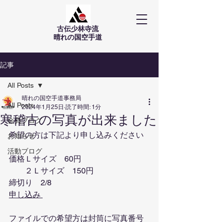
古伝少林寺流
​晴れの国空手道
記事
All Posts
晴れの国空手道事務局
All Posts
2024年1月25日
読了時間: 1分
寒稽古の写真が出来ました
会員ブログ
希望の方は下記より申し込みください
お知らせ
活動ブログ
価格Ｌサイズ　60円
　　２Ｌサイズ　150円
締切り　2/8
申し込み 
ファイルでの希望方は封筒に写真番号