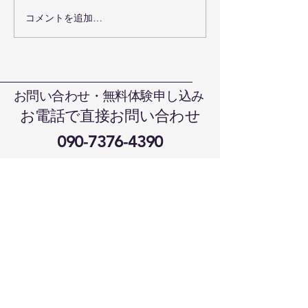
お盆の休みにつ
コメントを追加…
グローブキーフォルダー
が出来ました
お問い合わせ・無料体験申し込み
お電話で直接お問い合わせ
090-7376-4390
難波まで
晴れの国本部道場、岡山県岡山市北
区日吉町13-1
メールでお問い合わせ
harenokunikaratedo@gmail.com
2〜3日経過しても返事が来ない場合は受
信指定をご確認の上、お電話ください。