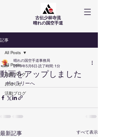
古伝少林寺流
​晴れの国空手道
記事
All Posts
晴れの国空手道事務局
All Posts
2019年5月6日
読了時間: 1分
動画をアップしました
会員ブログ
ギャラリーへ
お知らせ
活動ブログ
すべて表示
最新記事