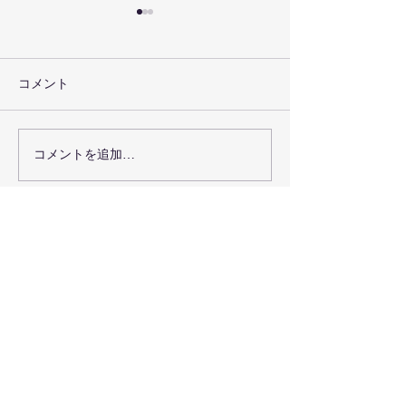
コメント
ドイツ訪問報告
コメントを追加…
令和８年３月卒
た
お問い合わせ・無料体験申し込み
お電話で直接お問い合わせ
090-7376-4390
難波まで
晴れの国本部道場、岡山県岡山市北
区日吉町13-1