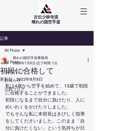
古伝少林寺流
​晴れの国空手道
記事
All Posts
晴れの国空手道事務局
All Posts
2023年7月6日
読了時間: 1分
初段に合格して
会員ブログ
更新日：
2023年8月9日
お知らせ
私は4歳から空手を始めて、13歳で初段
活動ブログ
に合格することができました。
初段になるまで自分に負けたり、人に
めいわくをかけたりしました。
でもそんな私に本部長はきびしく指導
をしてくださいました。このまま「自
分に負けたくない」という気持ちが日