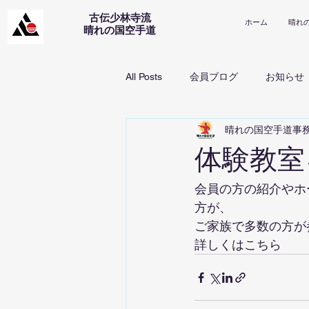
古伝少林寺流
ホーム
晴れ
​晴れの国空手道
All Posts
会員ブログ
お知らせ
晴れの国空手道事
体験教室
会員の方の紹介やホ
方が、
ご家族で多数の方が
詳しくはこちら