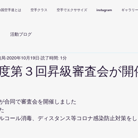
の国空手道とは
空手クラス
空手でエクササイズ
instagram
ギャラリ
活動ブログ
務局
2020年10月19日
読了時間: 1分
度第３回昇級審査会が開
が合同で審査会を開催しました
た
ルコール消毒、ディスタンス等コロナ感染防止対策をし