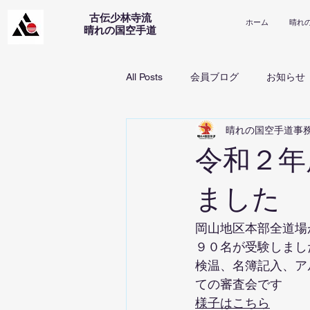
古伝少林寺流
ホーム
晴れ
​晴れの国空手道
All Posts
会員ブログ
お知らせ
晴れの国空手道事
令和２年
ました
岡山地区本部全道場
９０名が受験しまし
検温、名簿記入、ア
ての審査会です
様子はこちら