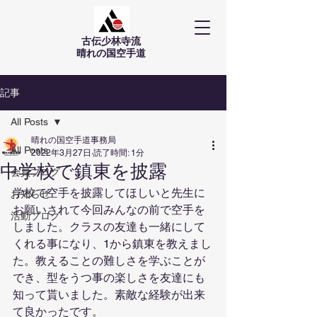
古伝少林寺流
​晴れの国空手道
記事
All Posts
晴れの国空手道事務局
All Posts
2022年3月27日
読了時間: 1分
中学校で鎮東を披露
会員ブログ
学校で空手を披露してほしいと先生に
お知らせ
お願いされて今回みんなの前で空手を
活動ブログ
しました。クラスの友達も一緒にして
くれる事になり、1から鎮東を教えまし
た。教えることの難しさを学ぶことが
でき、型をうつ事の楽しさを友達にも
知って貰いました。素敵な経験が出来
て良かったです。