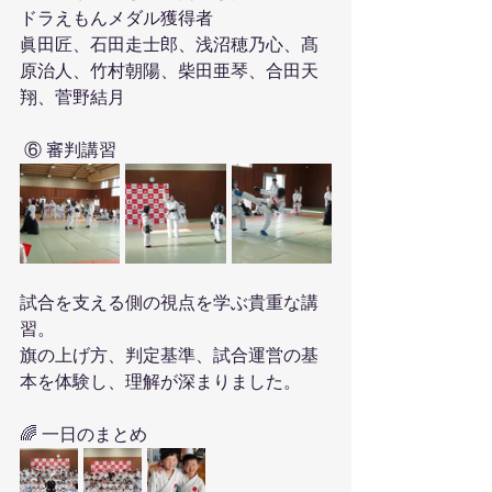
ドラえもんメダル獲得者
眞田匠、石田走士郎、浅沼穂乃心、髙
原治人、竹村朝陽、柴田亜琴、合田天
翔、菅野結月
 ⑥ 審判講習
試合を支える側の視点を学ぶ貴重な講
習。
旗の上げ方、判定基準、試合運営の基
本を体験し、理解が深まりました。
🌈 一日のまとめ