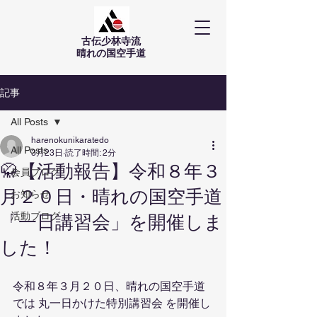
古伝少林寺流
​晴れの国空手道
記事
All Posts
harenokunikaratedo
All Posts
3月23日
読了時間: 2分
🥋【活動報告】令和８年３
会員ブログ
月２０日・晴れの国空手道
お知らせ
活動ブログ
「一日講習会」を開催しま
した！
令和８年３月２０日、晴れの国空手道
では 丸一日かけた特別講習会 を開催し