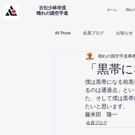
古伝少林寺流
ホーム
晴れ
​晴れの国空手道
All Posts
会員ブログ
お知らせ
晴れの国空手道事
「黒帯に
僕は黒帯になる前黒
るのは通過点」とい
た、そして僕は黒帯
たいと思います。
藤米田　隆一
会員ブログ