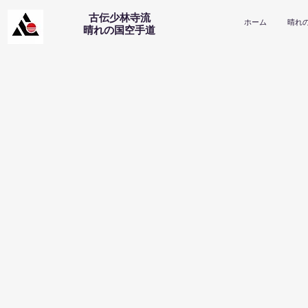
古伝少林寺流
ホーム
晴れ
​晴れの国空手道