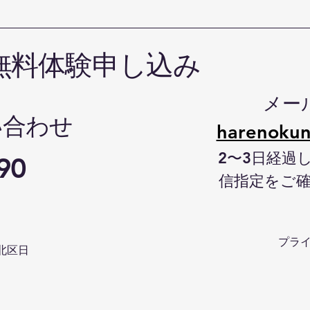
無料体験申し込み
メー
い合わせ
harenokun
2〜3日経過
90
信指定をご
プラ
北区日